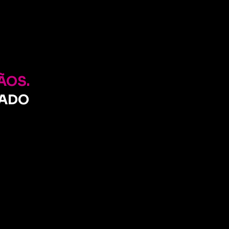
!
ÃOS.
IADO