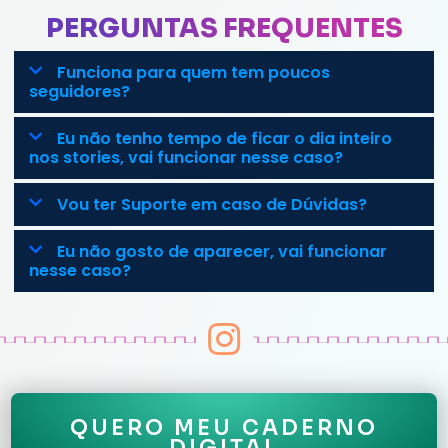
PERGUNTAS FREQUENTES
Funciona para quem tem poucos
seguidores?
Eu não tenho tempo de ficar o dia inteiro
nos stories, vai funcionar nesse caso?
Vou ter Suporte em caso de Dúvidas?
Eu não gosto de aparecer, vai funcionar
nesse caso?
QUERO MEU CADERNO