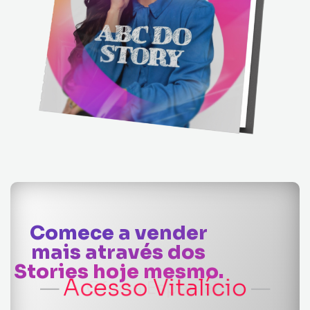
Comece a vender
mais através dos
Stories hoje mesmo.
Oferta Especial
—
—
Acesso Vitalício