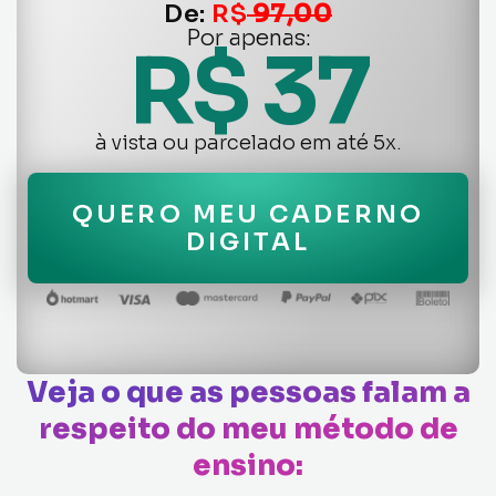
De:
R$
97,00
Por apenas:
R$ 37
à vista ou parcelado em até 5x.
QUERO MEU CADERNO
DIGITAL
Veja o que as pessoas falam a
respeito do meu método de
ensino: